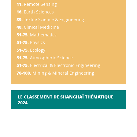
11.
Remote Sensing
16.
Earth Sciences
39.
Textile Science & Engineering
40.
Clinical Medicine
51-75.
Mathematics
51-75.
Physics
51-75.
Ecology
51-75
. Atmospheric Science
51-75.
Electrical & Electronic Engineering
76-100.
Mining & Mineral Engineering
LE CLASSEMENT DE SHANGHAÏ THÉMATIQUE
2024