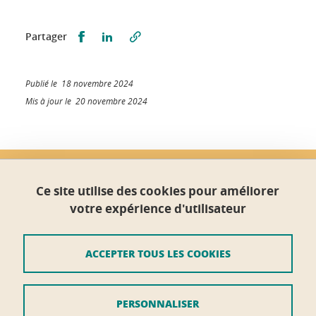
Partager sur Facebook
Partager sur LinkedIn
Partager
Publié le 18 novembre 2024
Mis à jour le 20 novembre 2024
École doctorale ISCE
Maison du doctorat Jean Kuntzmann
Ce site utilise des cookies pour améliorer
110 rue de la Chimie 38400 Saint-Martin-d'Hères
votre expérience d'utilisateur
France
ed-isce@univ-grenoble-alpes.fr
ACCEPTER TOUS LES COOKIES
Crédits
PERSONNALISER
Mentions légales