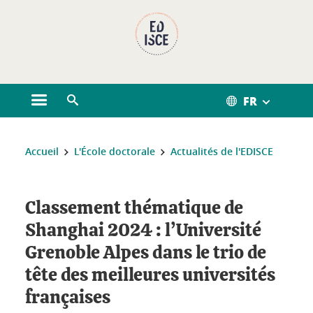
Gestion des cookies
FR
Ouvrir le menu principal
Ouvrir le moteur de recherche
Vous êtes ici :
Accueil
L'École doctorale
Actualités de l'EDISCE
Classement thématique de
Shanghai 2024 : l’Université
Grenoble Alpes dans le trio de
tête des meilleures universités
françaises